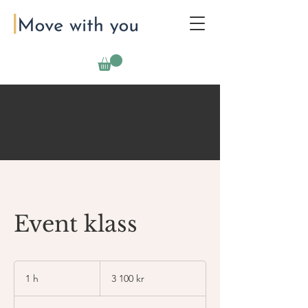
Event klass
3 100
svenska
1 h
1
3 100 kr
kronor