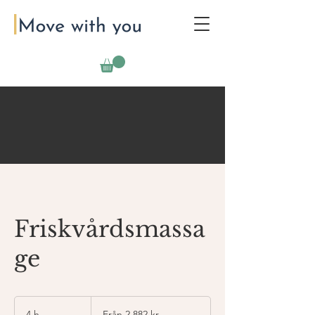
Friskvårdsmassa
ge
Från
2 882
4 h
4
Från 2 882 kr