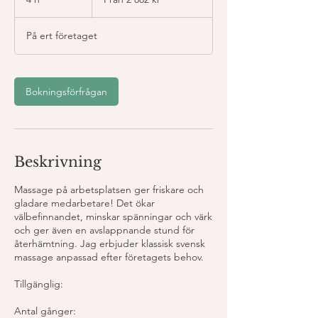
svenska
kronor
h
På ert företaget
Bokningsförfrågan
Beskrivning
Massage på arbetsplatsen ger friskare och
gladare medarbetare! Det ökar
välbefinnandet, minskar spänningar och värk
och ger även en avslappnande stund för
återhämtning. Jag erbjuder klassisk svensk
massage anpassad efter företagets behov.
Tillgänglig:
Antal gånger: