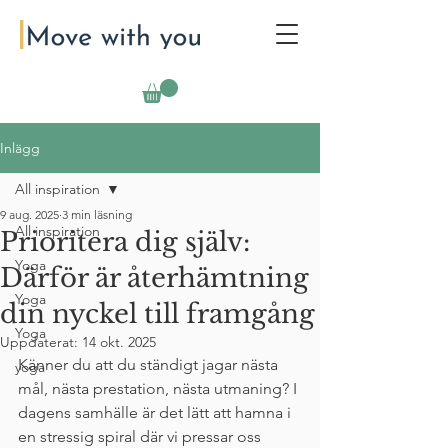
Inlägg
All inspiration
9 aug. 2025
3 min läsning
All inspiration
Prioritera dig själv:
Yoga
Därför är återhämtning
Yoga
din nyckel till framgång
Yoga
Uppdaterat:
14 okt. 2025
Känner du att du ständigt jagar nästa 
yoga
mål, nästa prestation, nästa utmaning? I 
dagens samhälle är det lätt att hamna i 
en stressig spiral där vi pressar oss 