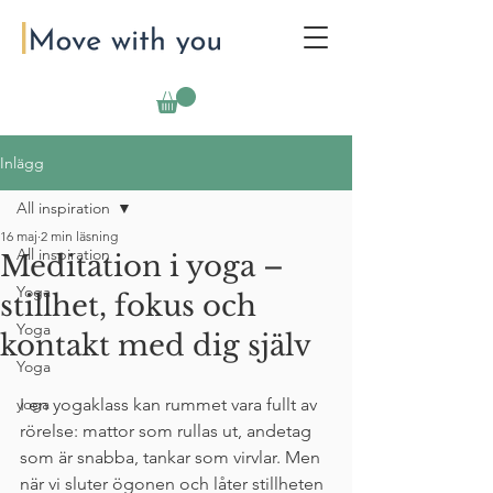
Inlägg
All inspiration
16 maj
2 min läsning
All inspiration
Meditation i yoga –
Yoga
stillhet, fokus och
Yoga
kontakt med dig själv
Yoga
yoga
I en yogaklass kan rummet vara fullt av 
rörelse: mattor som rullas ut, andetag 
som är snabba, tankar som virvlar. Men 
när vi sluter ögonen och låter stillheten 